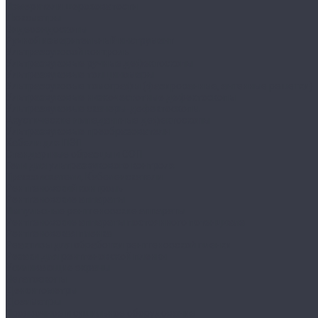
Измерители шероховатости
Люксметры
Видеоэндоскопы
Ручной измерительный инструмент
Ультразвуковой контроль
Ультразвуковые ручные дефектоскопы
Ультразвуковые толщиномеры
Ультразвуковые томографы (фазированные, антенные решетки)
Ультразвуковые низкочастотные дефектоскопы
Ультразвуковые сканеры-дефектоскопы
Акустические импедантные дефектоскопы
Ультразвуковые преобразователи
Кабели для ПЭП
Стандартные образцы и СОП
Гели для ультразвукового контроля
Трассоискатели, Кабелеискатели
Рентгеновский контроль
Рентгеновские аппараты
Импульсные рентгеновские аппараты
Рентгеновские аппараты постоянного потенциала
Рентгеновская пленка
Реактивы для обработки рентгеновской пленки
Резаки для рентгеновской пленки
Усиливающие экраны
Негатоскопы
Денситометры
Дозиметры
Проявочное и сушильное оборудование