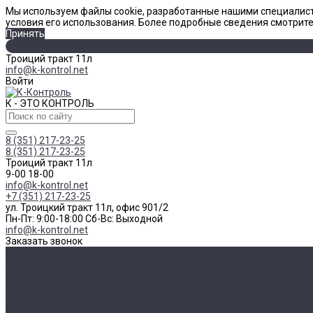
Мы используем файлы cookie, разработанные нашими специалист
условия его использования. Более подробные сведения смотрит
Принять
Троиций тракт 11л
info@k-kontrol.net
Войти
К - ЭТО КОНТРОЛЬ
8 (351) 217-23-25
8 (351) 217-23-25
Троиций тракт 11л
9-00 18-00
info@k-kontrol.net
+7 (351) 217-23-25
ул. Троицкий тракт 11л, офис 901/2
Пн-Пт: 9:00-18:00 Cб-Вс: Выходной
info@k-kontrol.net
Заказать звонок
Каталог товаров
Измерительный инструмент
Метр складной
Набор мер угловых призматических
Визуально-измерительный контроль
Наборы ВИК