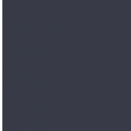
Рулетки
Скоба
Скобы индикаторные
Скобы рычажные
Штангенинструмент
Штангенглубиномеры механические
Штангенглубиномеры цифровые
Штангензубомеры
Штангенрейсмасы механические
Штангенрейсмасы цифровые
Штангенциркули механические
Штангенциркули цифровые
Штангенциркули с круговой шкалой
Штангенциркули с твердосплавными насадками
Линейки
Линейка синусная тип ЛС
Линейки измерительные ЛИ
Линейки поверочные тип ШД
Линейки поверочные тип ШМ
Линейки поверочные тип ШП
Микрометры
Микрометры рычажные
Микрометры трубные
Микрометры зубомерные
Микрометры листовые
Микрометры механические гладкие
Микрометры со вставками
Микрометры цифровые