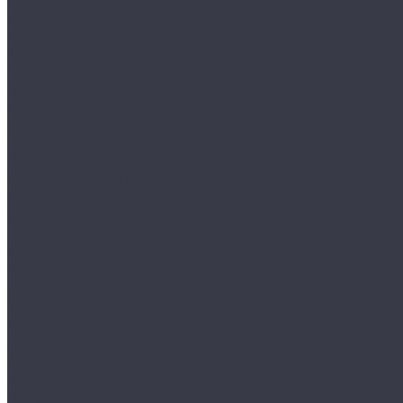
Шаблоны
Ультразвуковой контроль
Ультразвуковые ручные дефектоскопы
Ультразвуковые толщиномеры
Рентгеновский контроль
Рентгеновские аппараты
Рентгеновская пленка
Капиллярный контроль
Набор Chemetall
Набор Sherwin для КД
Контроль герметичности
Акустические течеискатели
Пузырьковые течеискатели
Магнитный контроль
Постоянные магниты
Электромагниты
Вихретоковый контроль
Вихретоковые дефектоскопы
Вихретоковые сканеры
Тепловой контроль
Инфракрасные термометры
Тепловизоры
Электрический контроль
Дефектоскопы
Трещиномеры
Вибрационный контроль
Виброметры
Разрушающий контроль