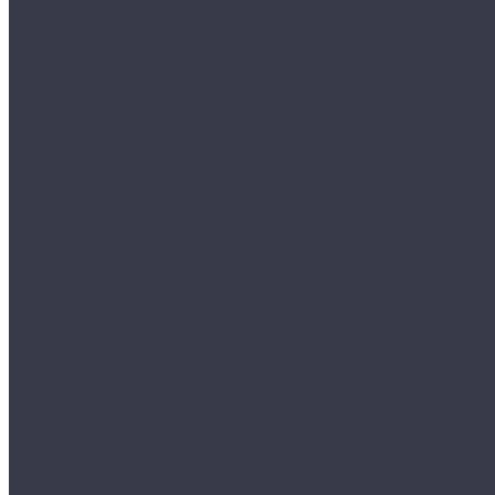
Вихретоковые толщиномеры покрытий
Тепловой контроль
Инфракрасные термометры
Тепловизоры
Термометры
Электрический контроль
Дефектоскопы
Трещиномеры
Измерители теплопроводности
Вибрационный контроль
Виброметры
Разрушающий контроль
Разрывные машины
Гидравлические
Электромеханические
Копры
Спектрометры
Переносные спектрометры
Стационарные спектрометры
Твердомеры
Динамические твердомеры
Комбинированные твердомеры
Меры твердости
Металла
Минералов
Резин и пластмасс
Стационарные твердомеры
Ультразвуковые твердомеры