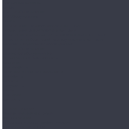
Разрывные машины
Копры
Аренда оборудования
Б/У Оборудование
Услуги
Лаборатория неразрушающего контроля
Лаборатория разрушающего контроля
Аттестация специалистов неразрушающего контроля
Аттестация лабораторий неразрушающего контроля
Поверка и калибровка оборудования
Аренда оборудования
Сервисное обслуживание
Радиационная безопасность
Компания
Сертификаты
Политика конфиденциальности
Реквизиты
Новости
Документы
Видео
Доставка
Контакты
...
Каталог товаров
Измерительный инструмент
Метр складной
Набор мер угловых призматических
Принадлежности к КМД