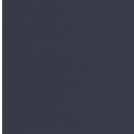
Нутромеры
Нутромеры индикаторные
Нутромеры микрометрические
Индикаторы часового типа
Угольники
Угольники поверочные
Угольники с широким основанием
Стойки, Штативы
Шаблоны сварщика
Угломеры
Глубиномеры
Глубиномеры индикаторные
Глубиномеры микрометрические
Набор концевых мер длины (КМД)
Многооборотные индикаторные головки
Наборы щупов
Шаблоны резьбовые, радиусные
Призмы поверочные и разметочные
Плиты поверочные
Плиты поверочные гранитные
Плиты поверочные чугунные
Стенкомеры индикаторные
Нормалемеры
Микрокаторы
Толщиномеры индикторные ручные
Визуально-измерительный контроль
Наборы ВИК
Шаблоны