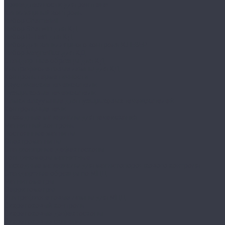
Принадлежности для рентгена
Капиллярный контроль
Набор Chemetall
Набор Sherwin для КД
Набор R-Test для КД
Набор для капиллярного контроля КЛЕВЕР
Набор Magnaflux для КД
Стандартные образцы для КД
Ультрафиолетовые лампы для КД
Контроль герметичности
Акустические течеискатели
Пузырьковые течеискатели
Рамки вакуумные для пузырьковых течеискателей
Контрольные течи
Расходные материалы для течеискания
Магнитный контроль
Постоянные магниты
Электромагниты
Стационарные дефектоскопы
Толщиномеры магнитные
Расходные материалы для магнитопорошкового контроля
Стандартные образцы по МПД
Магнитометры
Ферритометры
Ультрафиолетовые лампы для МПД
Вихретоковый контроль
Вихретоковые дефектоскопы
Вихретоковые сканеры