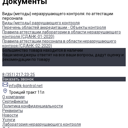
Документы
Виды (методы) неразрушающего контроля: по аттестации
персонала
Виды (методы) разрушающего контроля
Перечень областей аккредитации - Объекты контроля
Правила аттестации лаборатории в области неразрушающего
контроля (СДАНК-01-2020)
Правила аттестации персонала в области неразрушающего
контроя (СДАНК-02-2020)
Большинство товара находится в наличии
Наши менеджеры ответят на все ваши вопросы, дадут оценку и
рекомендации по товару
Уточнить наличие
8 (351) 217-23-25
Заказать звонок
info@k-kontrol.net
Троиций тракт 11л
О компании
Сертификаты
Политика конфиденциальности
Реквизиты
Новости
Услуги
Лаборатория неразрушающего контроля