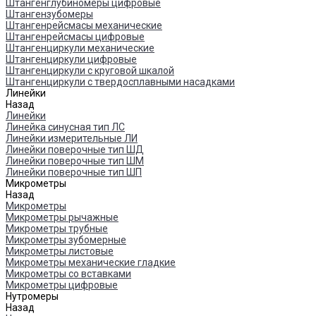
Штангенглубиномеры цифровые
Штангензубомеры
Штангенрейсмасы механические
Штангенрейсмасы цифровые
Штангенциркули механические
Штангенциркули цифровые
Штангенциркули с круговой шкалой
Штангенциркули с твердосплавными насадками
Линейки
Назад
Линейки
Линейка синусная тип ЛС
Линейки измерительные ЛИ
Линейки поверочные тип ШД
Линейки поверочные тип ШМ
Линейки поверочные тип ШП
Микрометры
Назад
Микрометры
Микрометры рычажные
Микрометры трубные
Микрометры зубомерные
Микрометры листовые
Микрометры механические гладкие
Микрометры со вставками
Микрометры цифровые
Нутромеры
Назад