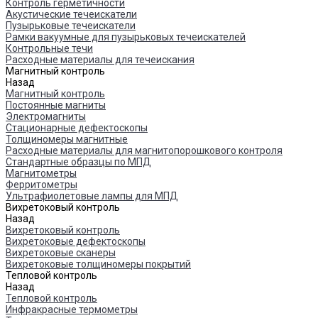
Контроль герметичности
Акустические течеискатели
Пузырьковые течеискатели
Рамки вакуумные для пузырьковых течеискателей
Контрольные течи
Расходные материалы для течеискания
Магнитный контроль
Назад
Магнитный контроль
Постоянные магниты
Электромагниты
Стационарные дефектоскопы
Толщиномеры магнитные
Расходные материалы для магнитопорошкового контроля
Стандартные образцы по МПД
Магнитометры
Ферритометры
Ультрафиолетовые лампы для МПД
Вихретоковый контроль
Назад
Вихретоковый контроль
Вихретоковые дефектоскопы
Вихретоковые сканеры
Вихретоковые толщиномеры покрытий
Тепловой контроль
Назад
Тепловой контроль
Инфракрасные термометры