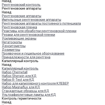
Назад
Рентгеновский контроль
Рентгеновские аппараты
Назад
Рентгеновские аппараты
Импульсные рентгеновские аппараты
Рентгеновские аппараты постоянного потенциала
Рентгеновская пленка
Реактивы для обработки рентгеновской пленки
Резаки для рентгеновской пленки
Усиливающие экраны
Негатоскопы
Денситометры
Дозиметры
Проявочное и сушильное оборудование
Принадлежности для рентгена
Капиллярный контроль
Назад
Капиллярный контроль
Набор Chemetall
Набор Sherwin для КД
Набор R-Test для КД
Набор для капиллярного контроля КЛЕВЕР
Набор Magnaflux для КД
Стандартные образцы для КД
Ультрафиолетовые лампы для КД
Контроль герметичности
Назад