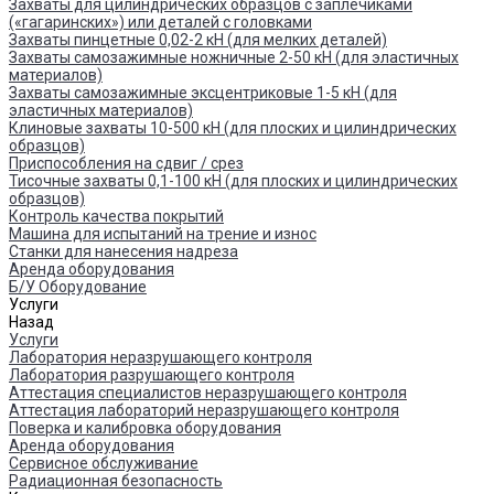
Захваты для цилиндрических образцов с заплечиками
(«гагаринских») или деталей с головками
Захваты пинцетные 0,02-2 кН (для мелких деталей)
Захваты самозажимные ножничные 2-50 кН (для эластичных
материалов)
Захваты самозажимные эксцентриковые 1-5 кН (для
эластичных материалов)
Клиновые захваты 10-500 кН (для плоских и цилиндрических
образцов)
Приспособления на сдвиг / срез
Тисочные захваты 0,1-100 кН (для плоских и цилиндрических
образцов)
Контроль качества покрытий
Машина для испытаний на трение и износ
Cтанки для нанесения надреза
Аренда оборудования
Б/У Оборудование
Услуги
Назад
Услуги
Лаборатория неразрушающего контроля
Лаборатория разрушающего контроля
Аттестация специалистов неразрушающего контроля
Аттестация лабораторий неразрушающего контроля
Поверка и калибровка оборудования
Аренда оборудования
Сервисное обслуживание
Радиационная безопасность