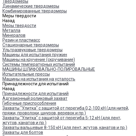
Твердомеры
Динамические твердомеры
Комбинированные твердомеры
Меры твердости
Назад
Меры твердости
Металла
Минералов
Резин и пластмасс
Стационарные твердомеры
Ультразвуковые твердомеры
Машины для испытания пружин
Машины на кручение (скручивание)
Системы температурных испытаний
МАШИНЫ ШЛИФОВАЛЬНО-ПОЛИРОВАЛЬНЫЕ
Испытательные прессы
Машины на испытания на усталость
Принадлежности для испытаний
Назад
Принадлежности для испытаний
Адгезионный роликовый захват
Гибочные приспособления
Захваты "Улитка" с защитой от перегиба 0,2-100 кН (для нитей,
пряжи, проволоки, шнуров, веревок и пр.)
Захваты "Улитка" с защитой от перегиба 5-12 кН (для лент,
жгутов, канатов и пр.)
Захваты вальцевые 8-150 кН (для лент, жгутов, канатов и пр.)
Захваты для болтов