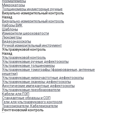
Нормалемеры
Микрокаторы
Толщиномеры индикторные ручные
Визуально-измерительный контроль
Назад
Визуально-измерительный контроль
Наборы ВИК
Шаблоны
Измерители шероховатости
Люксметры
Видеоэндоскопы
Ручной измерительный инструмент
Ультразвуковой контроль
Назад
Ультразвуковой контроль
Ультразвуковые ручные дефектоскопы
Ультразвуковые толщиномеры
Ультразвуковые томографы (фазированные, антенные
решетки)
Ультразвуковые низкочастотные дефектоскопы
Ультразвуковые сканеры-дефектоскопы
Акустические импедантные дефектоскопы
Ультразвуковые преобразователи
Кабели для ПЭП
Стандартные образцы и СОП
Гели для ультразвукового контроля
Трассоискатели, Кабелеискатели
Рентгеновский контроль