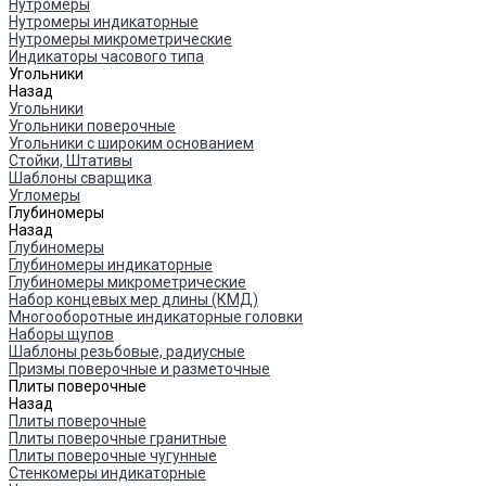
Нутромеры
Нутромеры индикаторные
Нутромеры микрометрические
Индикаторы часового типа
Угольники
Назад
Угольники
Угольники поверочные
Угольники с широким основанием
Стойки, Штативы
Шаблоны сварщика
Угломеры
Глубиномеры
Назад
Глубиномеры
Глубиномеры индикаторные
Глубиномеры микрометрические
Набор концевых мер длины (КМД)
Многооборотные индикаторные головки
Наборы щупов
Шаблоны резьбовые, радиусные
Призмы поверочные и разметочные
Плиты поверочные
Назад
Плиты поверочные
Плиты поверочные гранитные
Плиты поверочные чугунные
Стенкомеры индикаторные