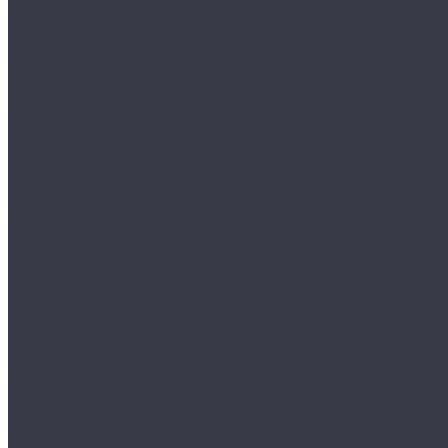
Шаблоны
Ультразвуковой контроль
Ультразвуковые ручные дефектоскопы
Ультразвуковые толщиномеры
Рентгеновский контроль
Рентгеновские аппараты
Рентгеновская пленка
Капиллярный контроль
Набор Chemetall
Набор Sherwin для КД
Контроль герметичности
Акустические течеискатели
Пузырьковые течеискатели
Магнитный контроль
Постоянные магниты
Электромагниты
Вихретоковый контроль
Вихретоковые дефектоскопы
Вихретоковые сканеры
Тепловой контроль
Инфракрасные термометры
Тепловизоры
Электрический контроль
Дефектоскопы
Трещиномеры
Вибрационный контроль
Виброметры
Разрушающий контроль