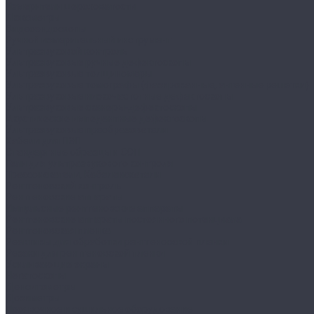
Измерители шероховатости
Люксметры
Видеоэндоскопы
Ручной измерительный инструмент
Ультразвуковой контроль
Ультразвуковые ручные дефектоскопы
Ультразвуковые толщиномеры
Ультразвуковые томографы (фазированные, антенные решетки)
Ультразвуковые низкочастотные дефектоскопы
Ультразвуковые сканеры-дефектоскопы
Акустические импедантные дефектоскопы
Ультразвуковые преобразователи
Кабели для ПЭП
Стандартные образцы и СОП
Гели для ультразвукового контроля
Трассоискатели, Кабелеискатели
Рентгеновский контроль
Рентгеновские аппараты
Импульсные рентгеновские аппараты
Рентгеновские аппараты постоянного потенциала
Рентгеновская пленка
Реактивы для обработки рентгеновской пленки
Резаки для рентгеновской пленки
Усиливающие экраны
Негатоскопы
Денситометры
Дозиметры
Проявочное и сушильное оборудование