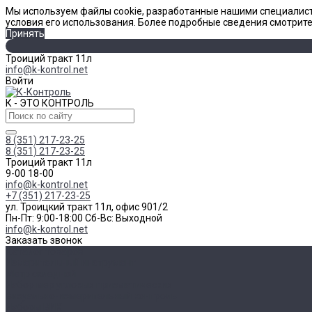
Мы используем файлы cookie, разработанные нашими специалист
условия его использования. Более подробные сведения смотрит
Принять
Троиций тракт 11л
info@k-kontrol.net
Войти
К - ЭТО КОНТРОЛЬ
8 (351) 217-23-25
8 (351) 217-23-25
Троиций тракт 11л
9-00 18-00
info@k-kontrol.net
+7 (351) 217-23-25
ул. Троицкий тракт 11л, офис 901/2
Пн-Пт: 9:00-18:00 Cб-Вс: Выходной
info@k-kontrol.net
Заказать звонок
Каталог товаров
Измерительный инструмент
Метр складной
Набор мер угловых призматических
Визуально-измерительный контроль
Наборы ВИК