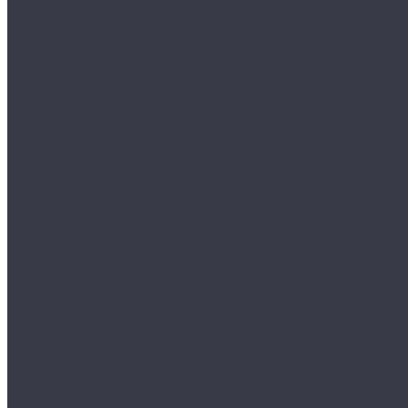
Принадлежности для рентгена
Капиллярный контроль
Набор Chemetall
Набор Sherwin для КД
Набор R-Test для КД
Набор для капиллярного контроля КЛЕВЕР
Набор Magnaflux для КД
Стандартные образцы для КД
Ультрафиолетовые лампы для КД
Контроль герметичности
Акустические течеискатели
Пузырьковые течеискатели
Рамки вакуумные для пузырьковых течеискателей
Контрольные течи
Расходные материалы для течеискания
Магнитный контроль
Постоянные магниты
Электромагниты
Стационарные дефектоскопы
Толщиномеры магнитные
Расходные материалы для магнитопорошкового контроля
Стандартные образцы по МПД
Магнитометры
Ферритометры
Ультрафиолетовые лампы для МПД
Вихретоковый контроль
Вихретоковые дефектоскопы
Вихретоковые сканеры