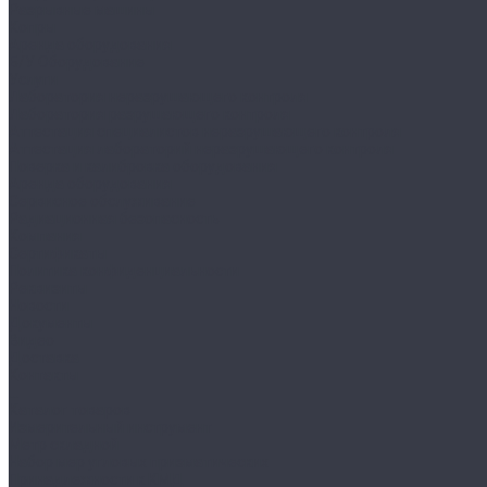
Разрывные машины
Копры
Аренда оборудования
Б/У Оборудование
Услуги
Лаборатория неразрушающего контроля
Лаборатория разрушающего контроля
Аттестация специалистов неразрушающего контроля
Аттестация лабораторий неразрушающего контроля
Поверка и калибровка оборудования
Аренда оборудования
Сервисное обслуживание
Радиационная безопасность
Компания
Сертификаты
Политика конфиденциальности
Реквизиты
Новости
Документы
Видео
Доставка
Контакты
...
Каталог товаров
Измерительный инструмент
Метр складной
Набор мер угловых призматических
Принадлежности к КМД