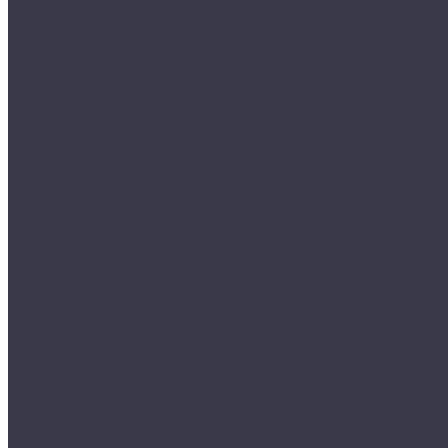
Вихретоковые толщиномеры покрытий
Тепловой контроль
Инфракрасные термометры
Тепловизоры
Термометры
Электрический контроль
Дефектоскопы
Трещиномеры
Измерители теплопроводности
Вибрационный контроль
Виброметры
Разрушающий контроль
Разрывные машины
Гидравлические
Электромеханические
Копры
Спектрометры
Переносные спектрометры
Стационарные спектрометры
Твердомеры
Динамические твердомеры
Комбинированные твердомеры
Меры твердости
Металла
Минералов
Резин и пластмасс
Стационарные твердомеры
Ультразвуковые твердомеры