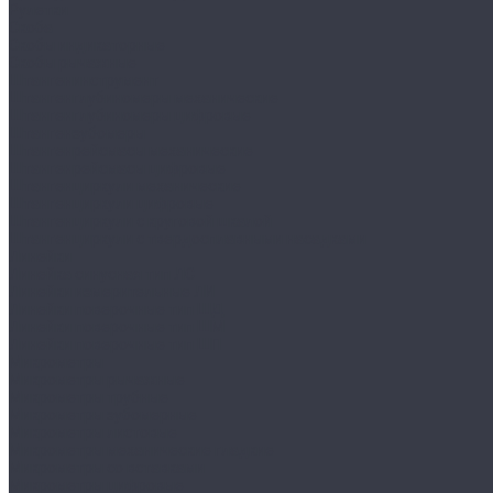
Рулетки
Скоба
Скобы индикаторные
Скобы рычажные
Штангенинструмент
Штангенглубиномеры механические
Штангенглубиномеры цифровые
Штангензубомеры
Штангенрейсмасы механические
Штангенрейсмасы цифровые
Штангенциркули механические
Штангенциркули цифровые
Штангенциркули с круговой шкалой
Штангенциркули с твердосплавными насадками
Линейки
Линейка синусная тип ЛС
Линейки измерительные ЛИ
Линейки поверочные тип ШД
Линейки поверочные тип ШМ
Линейки поверочные тип ШП
Микрометры
Микрометры рычажные
Микрометры трубные
Микрометры зубомерные
Микрометры листовые
Микрометры механические гладкие
Микрометры со вставками
Микрометры цифровые