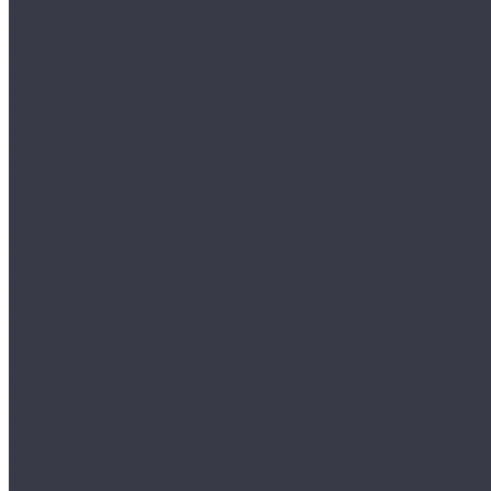
Нутромеры
Нутромеры индикаторные
Нутромеры микрометрические
Индикаторы часового типа
Угольники
Угольники поверочные
Угольники с широким основанием
Стойки, Штативы
Шаблоны сварщика
Угломеры
Глубиномеры
Глубиномеры индикаторные
Глубиномеры микрометрические
Набор концевых мер длины (КМД)
Многооборотные индикаторные головки
Наборы щупов
Шаблоны резьбовые, радиусные
Призмы поверочные и разметочные
Плиты поверочные
Плиты поверочные гранитные
Плиты поверочные чугунные
Стенкомеры индикаторные
Нормалемеры
Микрокаторы
Толщиномеры индикторные ручные
Визуально-измерительный контроль
Наборы ВИК
Шаблоны