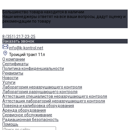
Большинство товара находится в наличии
Наши менеджеры ответят на все ваши вопросы, дадут оценку и
рекомендации по товару
Уточнить наличие
8 (351) 217-23-25
Заказать звонок
info@k-kontrol.net
Троиций тракт 11л
О компании
Сертификаты
Политика конфиденциальности
Реквизиты
Новости
Услуги
Лаборатория неразрушающего контроля
Лаборатория разрушающего контроля
Аттестация специалистов неразрушающего контроля
Аттестация лабораторий неразрушающего контроля
Поверка и калибровка оборудования
Аренда оборудования
Сервисное обслуживание
Радиационная безопасность
Помощь