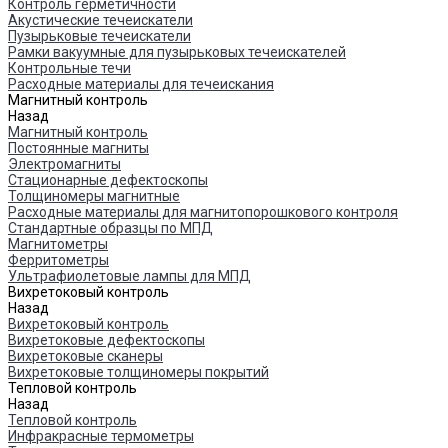
Контроль герметичности
Акустические течеискатели
Пузырьковые течеискатели
Рамки вакуумные для пузырьковых течеискателей
Контрольные течи
Расходные материалы для течеискания
Магнитный контроль
Назад
Магнитный контроль
Постоянные магниты
Электромагниты
Стационарные дефектоскопы
Толщиномеры магнитные
Расходные материалы для магнитопорошкового контроля
Стандартные образцы по МПД
Магнитометры
Ферритометры
Ультрафиолетовые лампы для МПД
Вихретоковый контроль
Назад
Вихретоковый контроль
Вихретоковые дефектоскопы
Вихретоковые сканеры
Вихретоковые толщиномеры покрытий
Тепловой контроль
Назад
Тепловой контроль
Инфракрасные термометры