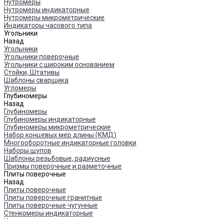
Нутромеры
Нутромеры индикаторные
Нутромеры микрометрические
Индикаторы часового типа
Угольники
Назад
Угольники
Угольники поверочные
Угольники с широким основанием
Стойки, Штативы
Шаблоны сварщика
Угломеры
Глубиномеры
Назад
Глубиномеры
Глубиномеры индикаторные
Глубиномеры микрометрические
Набор концевых мер длины (КМД)
Многооборотные индикаторные головки
Наборы щупов
Шаблоны резьбовые, радиусные
Призмы поверочные и разметочные
Плиты поверочные
Назад
Плиты поверочные
Плиты поверочные гранитные
Плиты поверочные чугунные
Стенкомеры индикаторные