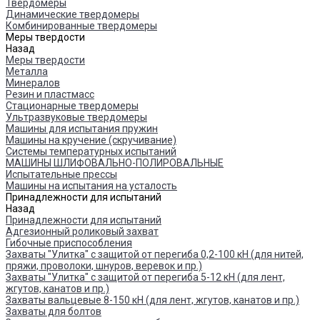
Твердомеры
Динамические твердомеры
Комбинированные твердомеры
Меры твердости
Назад
Меры твердости
Металла
Минералов
Резин и пластмасс
Стационарные твердомеры
Ультразвуковые твердомеры
Машины для испытания пружин
Машины на кручение (скручивание)
Системы температурных испытаний
МАШИНЫ ШЛИФОВАЛЬНО-ПОЛИРОВАЛЬНЫЕ
Испытательные прессы
Машины на испытания на усталость
Принадлежности для испытаний
Назад
Принадлежности для испытаний
Адгезионный роликовый захват
Гибочные приспособления
Захваты "Улитка" с защитой от перегиба 0,2-100 кН (для нитей,
пряжи, проволоки, шнуров, веревок и пр.)
Захваты "Улитка" с защитой от перегиба 5-12 кН (для лент,
жгутов, канатов и пр.)
Захваты вальцевые 8-150 кН (для лент, жгутов, канатов и пр.)
Захваты для болтов