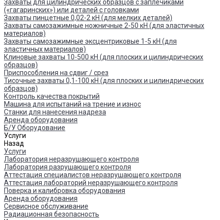
Захваты для цилиндрических образцов с заплечиками
(«гагаринских») или деталей с головками
Захваты пинцетные 0,02-2 кН (для мелких деталей)
Захваты самозажимные ножничные 2-50 кН (для эластичных
материалов)
Захваты самозажимные эксцентриковые 1-5 кН (для
эластичных материалов)
Клиновые захваты 10-500 кН (для плоских и цилиндрических
образцов)
Приспособления на сдвиг / срез
Тисочные захваты 0,1-100 кН (для плоских и цилиндрических
образцов)
Контроль качества покрытий
Машина для испытаний на трение и износ
Cтанки для нанесения надреза
Аренда оборудования
Б/У Оборудование
Услуги
Назад
Услуги
Лаборатория неразрушающего контроля
Лаборатория разрушающего контроля
Аттестация специалистов неразрушающего контроля
Аттестация лабораторий неразрушающего контроля
Поверка и калибровка оборудования
Аренда оборудования
Сервисное обслуживание
Радиационная безопасность