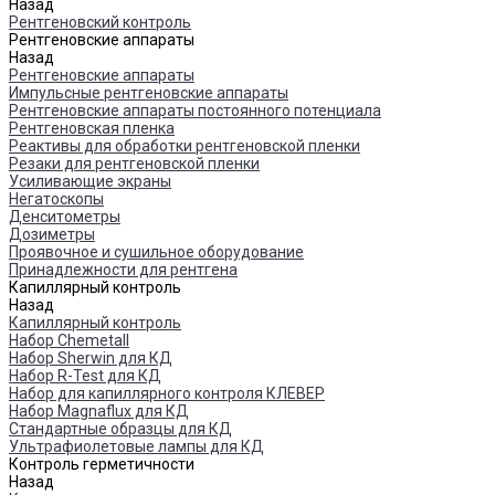
Назад
Рентгеновский контроль
Рентгеновские аппараты
Назад
Рентгеновские аппараты
Импульсные рентгеновские аппараты
Рентгеновские аппараты постоянного потенциала
Рентгеновская пленка
Реактивы для обработки рентгеновской пленки
Резаки для рентгеновской пленки
Усиливающие экраны
Негатоскопы
Денситометры
Дозиметры
Проявочное и сушильное оборудование
Принадлежности для рентгена
Капиллярный контроль
Назад
Капиллярный контроль
Набор Chemetall
Набор Sherwin для КД
Набор R-Test для КД
Набор для капиллярного контроля КЛЕВЕР
Набор Magnaflux для КД
Стандартные образцы для КД
Ультрафиолетовые лампы для КД
Контроль герметичности
Назад