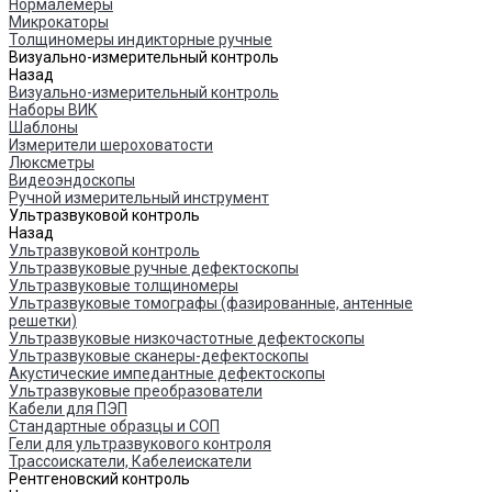
Нормалемеры
Микрокаторы
Толщиномеры индикторные ручные
Визуально-измерительный контроль
Назад
Визуально-измерительный контроль
Наборы ВИК
Шаблоны
Измерители шероховатости
Люксметры
Видеоэндоскопы
Ручной измерительный инструмент
Ультразвуковой контроль
Назад
Ультразвуковой контроль
Ультразвуковые ручные дефектоскопы
Ультразвуковые толщиномеры
Ультразвуковые томографы (фазированные, антенные
решетки)
Ультразвуковые низкочастотные дефектоскопы
Ультразвуковые сканеры-дефектоскопы
Акустические импедантные дефектоскопы
Ультразвуковые преобразователи
Кабели для ПЭП
Стандартные образцы и СОП
Гели для ультразвукового контроля
Трассоискатели, Кабелеискатели
Рентгеновский контроль