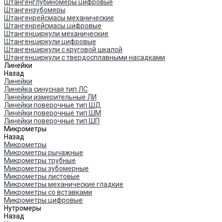
Штангенглубиномеры цифровые
Штангензубомеры
Штангенрейсмасы механические
Штангенрейсмасы цифровые
Штангенциркули механические
Штангенциркули цифровые
Штангенциркули с круговой шкалой
Штангенциркули с твердосплавными насадками
Линейки
Назад
Линейки
Линейка синусная тип ЛС
Линейки измерительные ЛИ
Линейки поверочные тип ШД
Линейки поверочные тип ШМ
Линейки поверочные тип ШП
Микрометры
Назад
Микрометры
Микрометры рычажные
Микрометры трубные
Микрометры зубомерные
Микрометры листовые
Микрометры механические гладкие
Микрометры со вставками
Микрометры цифровые
Нутромеры
Назад