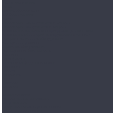
Разрывные машины
Копры
Аренда оборудования
Б/У Оборудование
Услуги
Лаборатория неразрушающего контроля
Лаборатория разрушающего контроля
Аттестация специалистов неразрушающего контроля
Аттестация лабораторий неразрушающего контроля
Поверка и калибровка оборудования
Аренда оборудования
Сервисное обслуживание
Радиационная безопасность
Компания
Сертификаты
Политика конфиденциальности
Реквизиты
Новости
Документы
Видео
Доставка
Контакты
...
Каталог товаров
Измерительный инструмент
Метр складной
Набор мер угловых призматических
Принадлежности к КМД