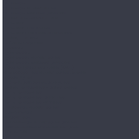
Нутромеры
Нутромеры индикаторные
Нутромеры микрометрические
Индикаторы часового типа
Угольники
Угольники поверочные
Угольники с широким основанием
Стойки, Штативы
Шаблоны сварщика
Угломеры
Глубиномеры
Глубиномеры индикаторные
Глубиномеры микрометрические
Набор концевых мер длины (КМД)
Многооборотные индикаторные головки
Наборы щупов
Шаблоны резьбовые, радиусные
Призмы поверочные и разметочные
Плиты поверочные
Плиты поверочные гранитные
Плиты поверочные чугунные
Стенкомеры индикаторные
Нормалемеры
Микрокаторы
Толщиномеры индикторные ручные
Визуально-измерительный контроль
Наборы ВИК
Шаблоны