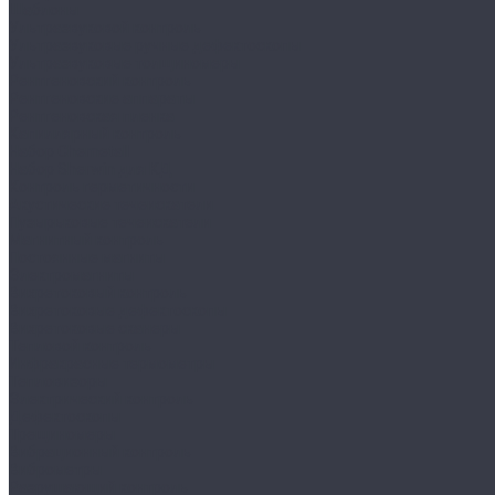
Шаблоны
Ультразвуковой контроль
Ультразвуковые ручные дефектоскопы
Ультразвуковые толщиномеры
Рентгеновский контроль
Рентгеновские аппараты
Рентгеновская пленка
Капиллярный контроль
Набор Chemetall
Набор Sherwin для КД
Контроль герметичности
Акустические течеискатели
Пузырьковые течеискатели
Магнитный контроль
Постоянные магниты
Электромагниты
Вихретоковый контроль
Вихретоковые дефектоскопы
Вихретоковые сканеры
Тепловой контроль
Инфракрасные термометры
Тепловизоры
Электрический контроль
Дефектоскопы
Трещиномеры
Вибрационный контроль
Виброметры
Разрушающий контроль