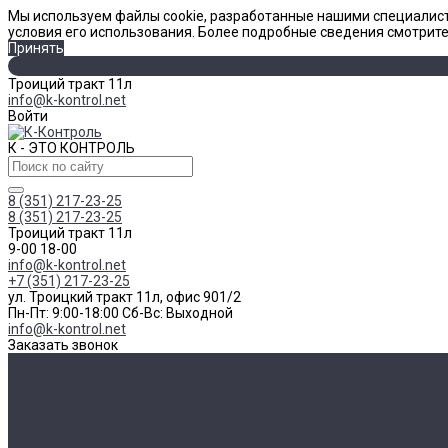
Мы используем файлы cookie, разработанные нашими специалист
условия его использования. Более подробные сведения смотрит
Принять
Троиций тракт 11л
info@k-kontrol.net
Войти
К - ЭТО КОНТРОЛЬ
8 (351) 217-23-25
8 (351) 217-23-25
Троиций тракт 11л
9-00 18-00
info@k-kontrol.net
+7 (351) 217-23-25
ул. Троицкий тракт 11л, офис 901/2
Пн-Пт: 9:00-18:00 Cб-Вс: Выходной
info@k-kontrol.net
Заказать звонок
Каталог товаров
Измерительный инструмент
Метр складной
Набор мер угловых призматических
Визуально-измерительный контроль
Наборы ВИК