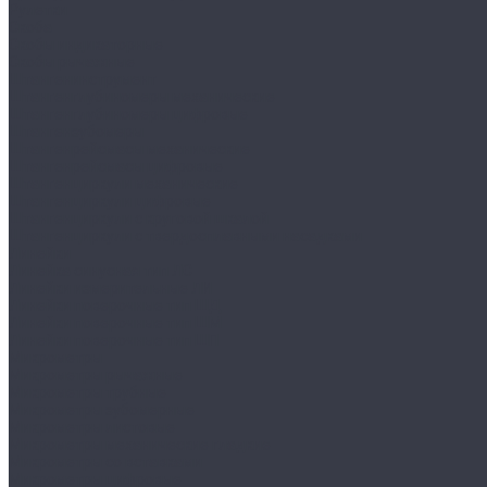
Рулетки
Скоба
Скобы индикаторные
Скобы рычажные
Штангенинструмент
Штангенглубиномеры механические
Штангенглубиномеры цифровые
Штангензубомеры
Штангенрейсмасы механические
Штангенрейсмасы цифровые
Штангенциркули механические
Штангенциркули цифровые
Штангенциркули с круговой шкалой
Штангенциркули с твердосплавными насадками
Линейки
Линейка синусная тип ЛС
Линейки измерительные ЛИ
Линейки поверочные тип ШД
Линейки поверочные тип ШМ
Линейки поверочные тип ШП
Микрометры
Микрометры рычажные
Микрометры трубные
Микрометры зубомерные
Микрометры листовые
Микрометры механические гладкие
Микрометры со вставками
Микрометры цифровые