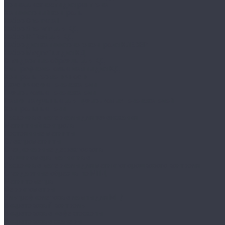
Принадлежности для рентгена
Капиллярный контроль
Набор Chemetall
Набор Sherwin для КД
Набор R-Test для КД
Набор для капиллярного контроля КЛЕВЕР
Набор Magnaflux для КД
Стандартные образцы для КД
Ультрафиолетовые лампы для КД
Контроль герметичности
Акустические течеискатели
Пузырьковые течеискатели
Рамки вакуумные для пузырьковых течеискателей
Контрольные течи
Расходные материалы для течеискания
Магнитный контроль
Постоянные магниты
Электромагниты
Стационарные дефектоскопы
Толщиномеры магнитные
Расходные материалы для магнитопорошкового контроля
Стандартные образцы по МПД
Магнитометры
Ферритометры
Ультрафиолетовые лампы для МПД
Вихретоковый контроль
Вихретоковые дефектоскопы
Вихретоковые сканеры