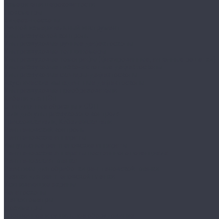
Измерители шероховатости
Люксметры
Видеоэндоскопы
Ручной измерительный инструмент
Ультразвуковой контроль
Ультразвуковые ручные дефектоскопы
Ультразвуковые толщиномеры
Ультразвуковые томографы (фазированные, антенные решетки)
Ультразвуковые низкочастотные дефектоскопы
Ультразвуковые сканеры-дефектоскопы
Акустические импедантные дефектоскопы
Ультразвуковые преобразователи
Кабели для ПЭП
Стандартные образцы и СОП
Гели для ультразвукового контроля
Трассоискатели, Кабелеискатели
Рентгеновский контроль
Рентгеновские аппараты
Импульсные рентгеновские аппараты
Рентгеновские аппараты постоянного потенциала
Рентгеновская пленка
Реактивы для обработки рентгеновской пленки
Резаки для рентгеновской пленки
Усиливающие экраны
Негатоскопы
Денситометры
Дозиметры
Проявочное и сушильное оборудование