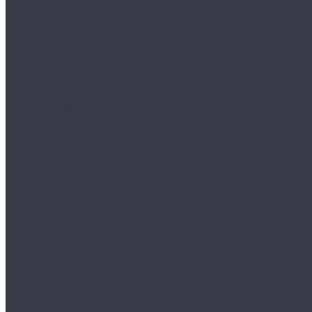
Вихретоковые толщиномеры покрытий
Тепловой контроль
Инфракрасные термометры
Тепловизоры
Термометры
Электрический контроль
Дефектоскопы
Трещиномеры
Измерители теплопроводности
Вибрационный контроль
Виброметры
Разрушающий контроль
Разрывные машины
Гидравлические
Электромеханические
Копры
Спектрометры
Переносные спектрометры
Стационарные спектрометры
Твердомеры
Динамические твердомеры
Комбинированные твердомеры
Меры твердости
Металла
Минералов
Резин и пластмасс
Стационарные твердомеры
Ультразвуковые твердомеры